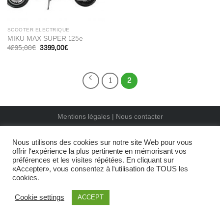
SCOOTER ELECTRIQUE
MIKU MAX SUPER 125e
Le
Le
4295,00
€
3399,00
€
prix
prix
initial
actuel
était :
est :
4295,00€.
3399,00€.
1
2
Mentions légales |
Nous contacter
Copyright 2026 ©
CreaTekInfo
Nous utilisons des cookies sur notre site Web pour vous
offrir l'expérience la plus pertinente en mémorisant vos
préférences et les visites répétées. En cliquant sur
«Accepter», vous consentez à l'utilisation de TOUS les
cookies.
Cookie settings
ACCEPT