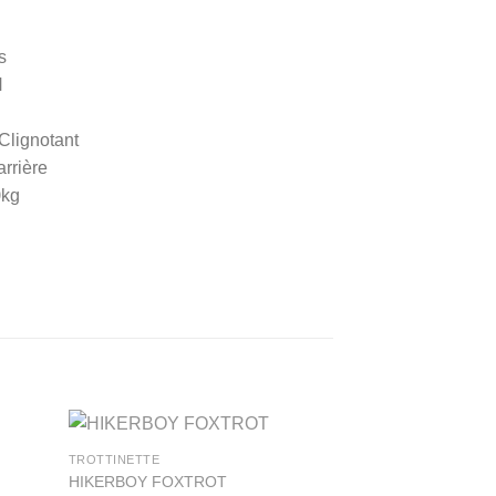
s
H
Clignotant
rrière
0kg
TROTTINETTE
HIKERBOY FOXTROT