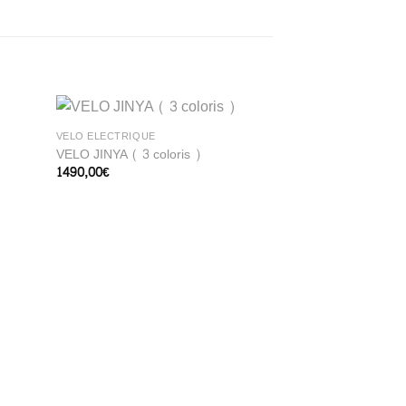
VÉLO ELECTRIQUE
VELO JINYA ( 3 coloris )
1490,00
€
VÉLO ELECTRIQUE
SPEEDBIKE FATW
2200,00
€